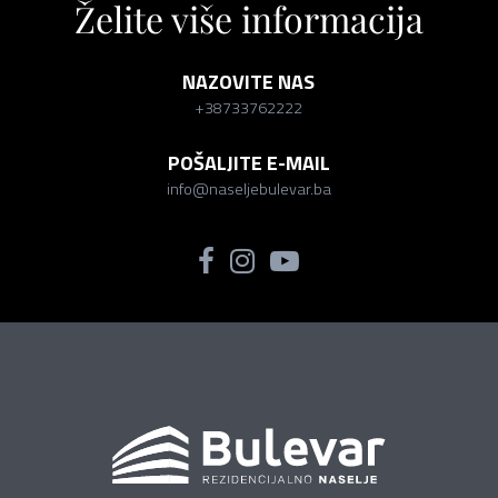
Želite više informacija
NAZOVITE NAS
+38733762222
POŠALJITE E-MAIL
info@naseljebulevar.ba